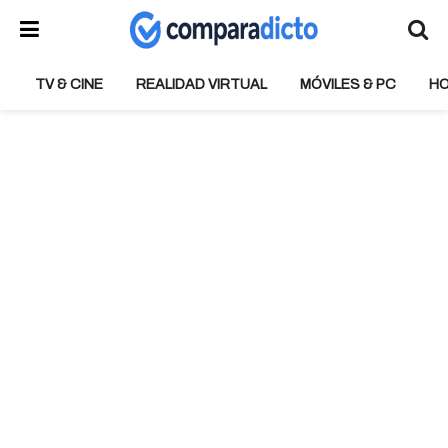
TV & CINE
REALIDAD VIRTUAL
MÓVILES & PC
H