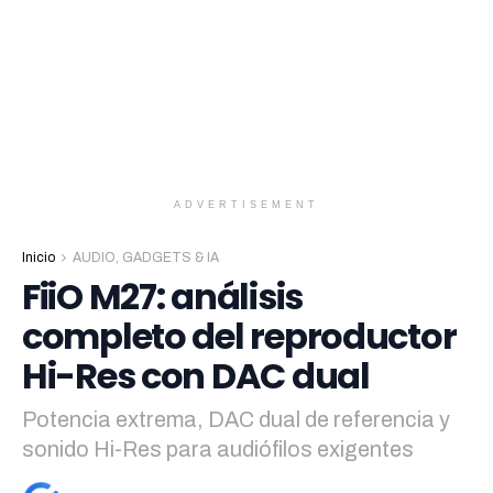
ADVERTISEMENT
Inicio
AUDIO, GADGETS & IA
FiiO M27: análisis
completo del reproductor
Hi-Res con DAC dual
Potencia extrema, DAC dual de referencia y
sonido Hi-Res para audiófilos exigentes