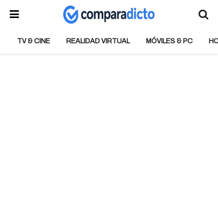
TV & CINE
REALIDAD VIRTUAL
MÓVILES & PC
H