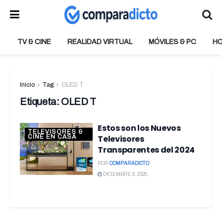
TV & CINE
REALIDAD VIRTUAL
MÓVILES & PC
H
Inicio
Tag
OLED T
Etiqueta:
OLED T
Estos son los Nuevos
TELEVISORES &
CINE EN CASA
Televisores
Transparentes del 2024
POR
COMPARADICTO
DICIEMBRE 6, 2025