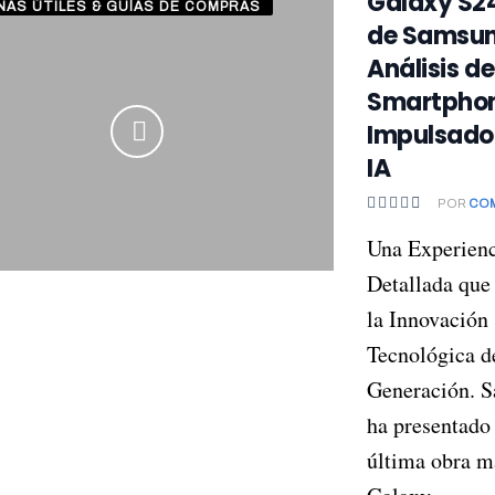
Galaxy S24
ÑAS ÚTILES & GUÍAS DE COMPRAS
de Samsun
Análisis de
Smartpho
Impulsado 
IA
POR
CO
Una Experien
Detallada que
la Innovación
Tecnológica d
Generación. 
ha presentado
última obra ma