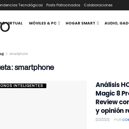
endencias Tecnológicas
Posts Patrocinados
Colaboraciones
AD VIRTUAL
MÓVILES & PC
HOGAR SMART
AUDIO, GAD
ag
smartphone
ueta:
smartphone
Análisis 
FONOS INTELIGENTES
Magic 8 Pr
Review co
y opinión r
POR
CO