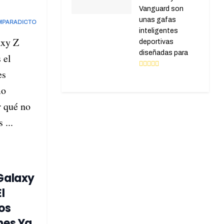
Vanguard son
unas gafas
MPARADICTO
inteligentes
xy Z
deportivas
diseñadas para
 el
es
mo
r qué no
 ...
Galaxy
l
los
es Ya