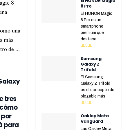
El HONOR Magic
gic 8
8 Pro
 una
El HONOR Magic
8 Pro es un
smartphone
como una
premium que
es más
destaca
ro de ...
Samsung
Galaxy Z
Trifold
El Samsung
Galaxy
Galaxy Z Trifold
es el concepto de
plegable más
e tres
, cómo
 por
Oakley Meta
Vanguard
á para
Las Oakley Meta