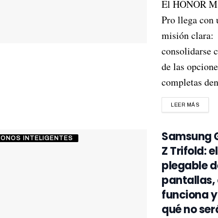
El HONOR Ma
Pro llega con
misión clara:
consolidarse 
de las opcion
completas dent
LEER MÁS
Samsung 
FONOS INTELIGENTES
Z Trifold: el
plegable d
pantallas
funciona y
qué no ser