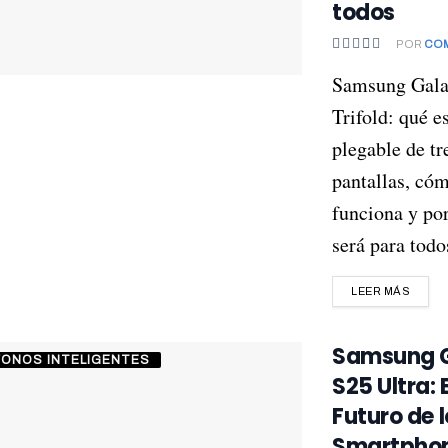
todos
POR
CO
Samsung Gala
Trifold: qué es
plegable de tr
pantallas, có
funciona y po
será para todos
LEER MÁS
Samsung 
FONOS INTELIGENTES
S25 Ultra: E
Futuro de 
Smartphon