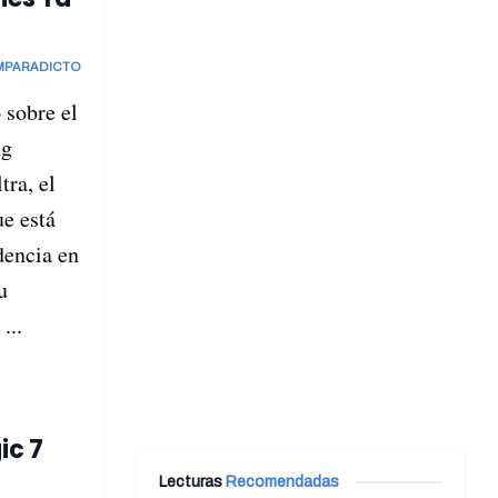
MPARADICTO
 sobre el
ng
tra, el
e está
encia en
u
...
ic 7
Lecturas
Recomendadas