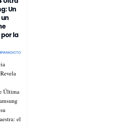
 Ultra
g: Un
 un
ne
por la
MPARADICTO
cia
 Revela
e Última
Samsung
 su
estra: el