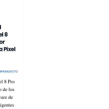
l
el 8
or
a Pixel
MPARADICTO
el 8 Pro
o de los
are de
ligentes