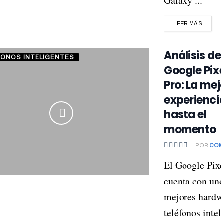
Galaxy ...
LEER MÁS
Análisis de
FONOS INTELIGENTES
Google Pix
Pro: La mej
experienci
hasta el
momento
POR
CO
El Google Pix
cuenta con un
mejores hardw
teléfonos inte