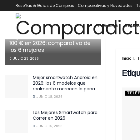
Reseñas & Guías de Compras
Comparativas y Novedades
T
ÚLTIMOS
TENDENCIA
Filtrar
TV & CINE
REALID
Mejor smartwatch por menos de
100 € en 2026: comparativa de
los 6 mejores
Inicio
T
JULIO 23, 2026
Etiq
Mejor smartwatch Android en
2026: los 6 modelos que
realmente merecen la pena
TELÉ
JUNIO 18, 2026
Los Mejores Smartwatch para
Correr en 2026
JUNIO 15, 2026