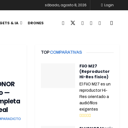
sábado, agosto 8, 2026
Login
GETS & IA
DRONES
TOP
COMPARATIVAS
FiiO M27
(Reproductor
Hi-Res físico)
HONOR
El FiiO M27 es un
o —
reproductor Hi-
Res orientado a
mpleta
audiófilos
eal
exigentes
MPARADICTO