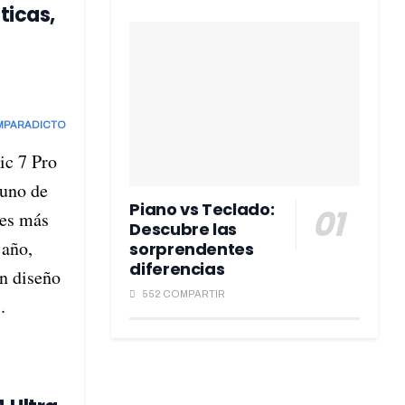
ticas,
MPARADICTO
ic 7 Pro
uno de
Piano vs Teclado:
nes más
Descubre las
 año,
sorprendentes
diferencias
n diseño
552 COMPARTIR
.