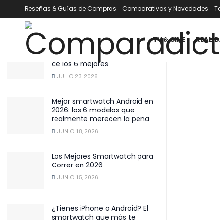
bicicletas estáticas plegables!
Reseñas & Guías de Compras
Comparativas y Novedades
T
ÚLTIMOS
TENDENCIA
Filtrar
ENERO 16, 2025
TV & CINE
REALID
Mejor smartwatch por menos
de 100 € en 2026: comparativa
de los 6 mejores
JULIO 23, 2026
Mejor smartwatch Android en
2026: los 6 modelos que
realmente merecen la pena
JUNIO 18, 2026
Los Mejores Smartwatch para
Correr en 2026
JUNIO 15, 2026
¿Tienes iPhone o Android? El
smartwatch que más te