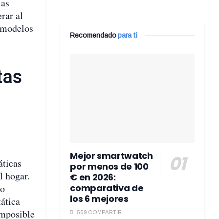
las
erar al
s modelos
Recomendado
para ti
tas
Mejor smartwatch
áticas
por menos de 100
l hogar.
€ en 2026:
 o
comparativa de
los 6 mejores
tática
imposible
559 COMPARTIR