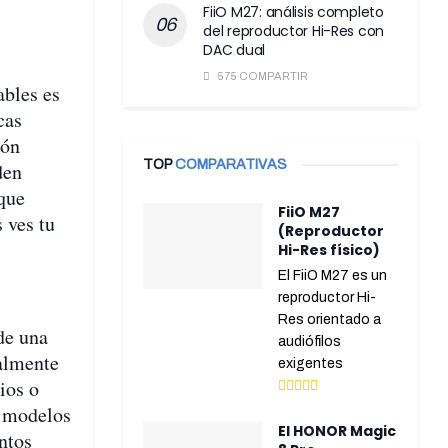
FiiO M27: análisis completo
del reproductor Hi-Res con
DAC dual
575 COMPARTIR
ables es
cas
ión
TOP
COMPARATIVAS
den
 que
FiiO M27
s ves tu
(Reproductor
Hi-Res físico)
El FiiO M27 es un
reproductor Hi-
Res orientado a
de una
audiófilos
ialmente
exigentes
ios o
s modelos
El HONOR Magic
ntos