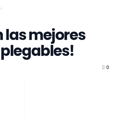
NT
 las mejores
 plegables!
0