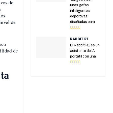
ivos de
unas gafas
n
inteligentes
los
deportivas
nivel de
diseñadas para
RABBIT R1
oco
El Rabbit R1 es un
ilidad de
asistente de IA
portátil con una
nta