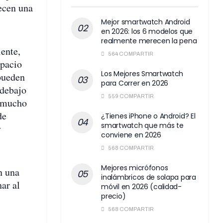
recen una
Mejor smartwatch Android
en 2026: los 6 modelos que
realmente merecen la pena
ente,
564 COMPARTIR
pacio
Los Mejores Smartwatch
pueden
para Correr en 2026
 debajo
559 COMPARTIR
r mucho
de
¿Tienes iPhone o Android? El
smartwatch que más te
y
conviene en 2026
568 COMPARTIR
Mejores micrófonos
n una
inalámbricos de solapa para
ar al
móvil en 2026 (calidad-
precio)
568 COMPARTIR