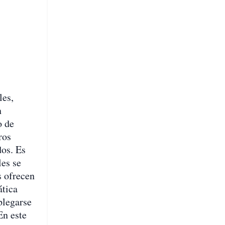
les,
n
o de
ros
dos. Es
les se
s ofrecen
ática
plegarse
En este