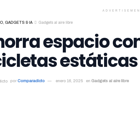
ADVERTISEME
O, GADGETS & IA
Gadgets al aire libre
horra espacio con
cicletas estáticas
por
Comparadicto
enero 16, 2025
en
Gadgets al aire libre