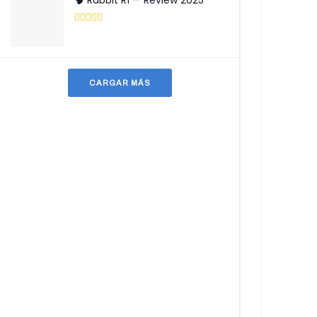
🧠 Rabbit R1 — Review 2025
CARGAR MÁS