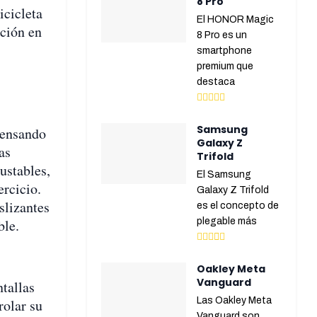
8 Pro
icicleta
El HONOR Magic
ación en
8 Pro es un
smartphone
premium que
destaca
Samsung
pensando
Galaxy Z
as
Trifold
ustables,
El Samsung
ercicio.
Galaxy Z Trifold
slizantes
es el concepto de
ble.
plegable más
Oakley Meta
Vanguard
tallas
Las Oakley Meta
rolar su
Vanguard son