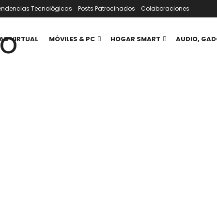
endencias Tecnológicas
Posts Patrocinados
Colaboraciones
AD VIRTUAL
MÓVILES & PC
HOGAR SMART
AUDIO, GAD