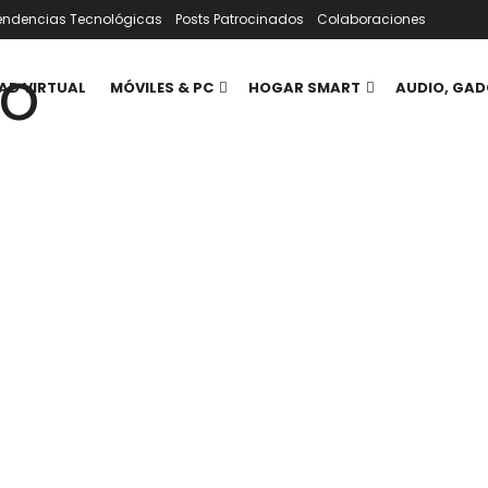
endencias Tecnológicas
Posts Patrocinados
Colaboraciones
AD VIRTUAL
MÓVILES & PC
HOGAR SMART
AUDIO, GAD