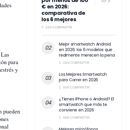
por menos de 100
dades
€ en 2026:
comparativa de
los 6 mejores
559 COMPARTIR
Mejor smartwatch Android
en 2026: los 6 modelos que
 Las
realmente merecen la pena
ión para
564 COMPARTIR
estrés y
Los Mejores Smartwatch
para Correr en 2026
559 COMPARTIR
¿Tienes iPhone o Android? El
smartwatch que más te
conviene en 2026
én pueden
ones
568 COMPARTIR
onal
Mejores micrófonos