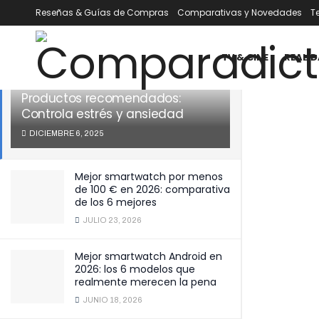
Reseñas & Guías de Compras
Comparativas y Novedades
T
ÚLTIMOS
TENDENCIA
Filtrar
TV & CINE
REALID
Productos recomendados:
Controla estrés y ansiedad
DICIEMBRE 6, 2025
Mejor smartwatch por menos
de 100 € en 2026: comparativa
de los 6 mejores
JULIO 23, 2026
Mejor smartwatch Android en
2026: los 6 modelos que
realmente merecen la pena
JUNIO 18, 2026