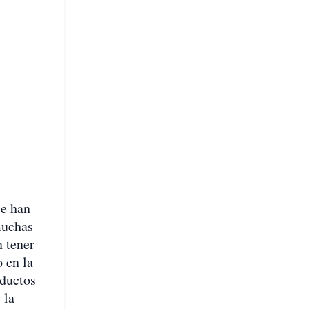
se han
muchas
n tener
 en la
oductos
 la