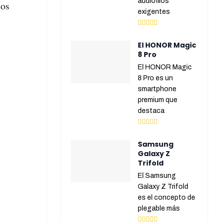
audiófilos
tos
exigentes
El HONOR Magic
8 Pro
El HONOR Magic
8 Pro es un
smartphone
premium que
destaca
Samsung
Galaxy Z
Trifold
El Samsung
Galaxy Z Trifold
es el concepto de
plegable más