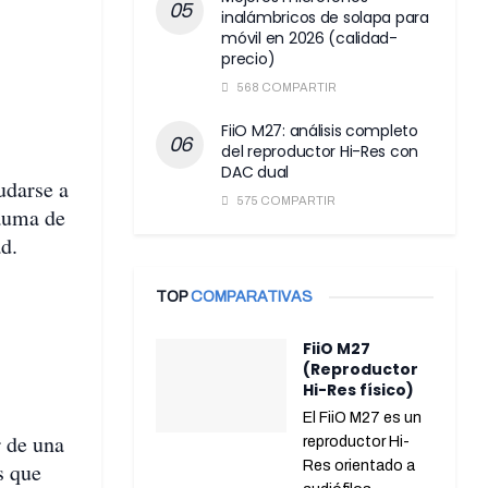
inalámbricos de solapa para
móvil en 2026 (calidad-
precio)
568 COMPARTIR
FiiO M27: análisis completo
del reproductor Hi-Res con
DAC dual
udarse a
575 COMPARTIR
rauma de
d.
TOP
COMPARATIVAS
FiiO M27
(Reproductor
Hi-Res físico)
El FiiO M27 es un
r de una
reproductor Hi-
s que
Res orientado a