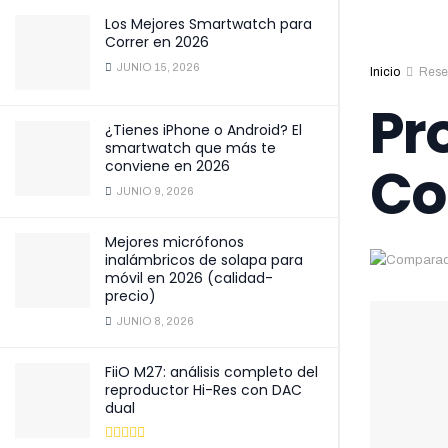
Los Mejores Smartwatch para
Correr en 2026
JUNIO 15, 2026
Inicio
Rese
Pr
¿Tienes iPhone o Android? El
smartwatch que más te
Co
conviene en 2026
JUNIO 9, 2026
Mejores micrófonos
inalámbricos de solapa para
móvil en 2026 (calidad-
precio)
JUNIO 8, 2026
FiiO M27: análisis completo del
reproductor Hi-Res con DAC
dual