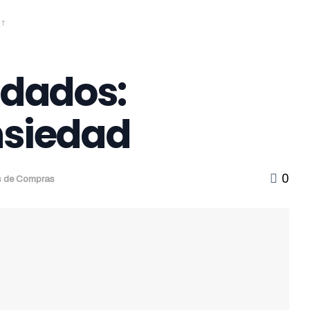
NT
dados:
nsiedad
0
as de Compras