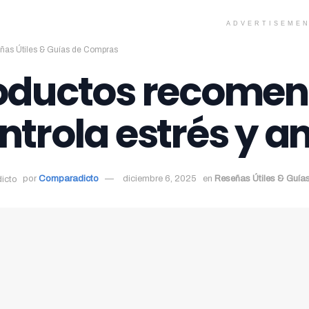
ADVERTISEME
ñas Útiles & Guías de Compras
oductos recomen
ntrola estrés y a
por
Comparadicto
diciembre 6, 2025
en
Reseñas Útiles & Guí