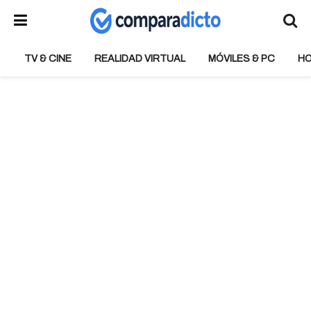
TV & CINE
REALIDAD VIRTUAL
MÓVILES & PC
H