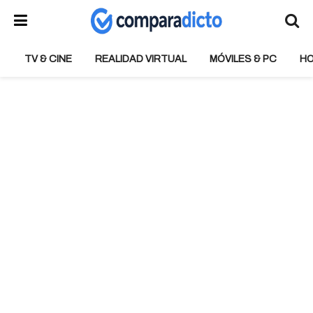
TV & CINE
REALIDAD VIRTUAL
MÓVILES & PC
H