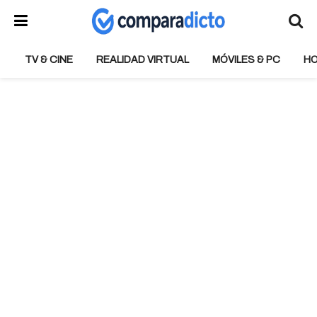
TV & CINE
REALIDAD VIRTUAL
MÓVILES & PC
H