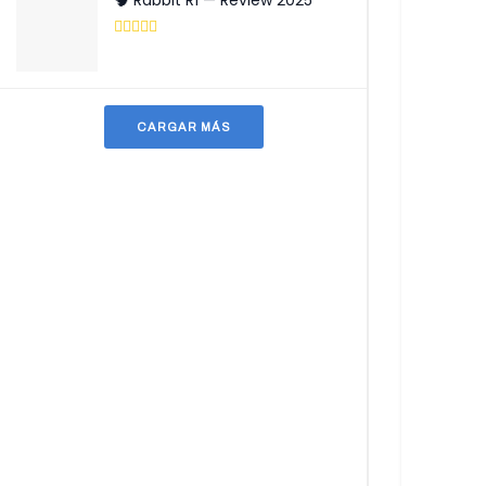
🧠 Rabbit R1 — Review 2025
CARGAR MÁS