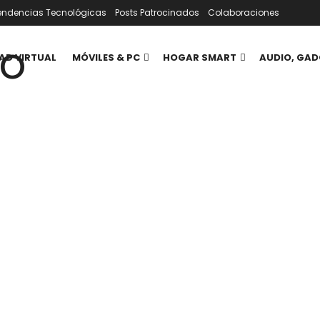
endencias Tecnológicas
Posts Patrocinados
Colaboraciones
AD VIRTUAL
MÓVILES & PC
HOGAR SMART
AUDIO, GAD