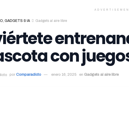
ADVERTISEME
O, GADGETS & IA
Gadgets al aire libre
viértete entrenan
scota con juegos
por
Comparadicto
enero 16, 2025
en
Gadgets al aire libre