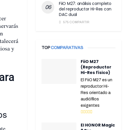
FiiO M27: análisis completo
del reproductor Hi-Res con
DAC dual
cer
575 COMPARTIR
servarás
en
talecerá
iosa y
TOP
COMPARATIVAS
FiiO M27
(Reproductor
Hi-Res físico)
ara
El FiiO M27 es un
reproductor Hi-
Res orientado a
audiófilos
exigentes
os
El HONOR Magic
nte