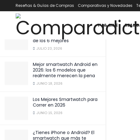
interactivos
Reseñas & Guías de Compras
Comparativas y Novedades
T
ÚLTIMOS
TENDENCIA
Filtrar
ENERO 16, 2025
TV & CINE
REALID
Mejor smartwatch por menos
de 100 € en 2026: comparativa
de los 6 mejores
JULIO 23, 2026
Mejor smartwatch Android en
2026: los 6 modelos que
realmente merecen la pena
JUNIO 18, 2026
Los Mejores Smartwatch para
Correr en 2026
JUNIO 15, 2026
¿Tienes iPhone o Android? El
smartwatch que más te