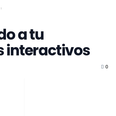
NT
do a tu
 interactivos
0