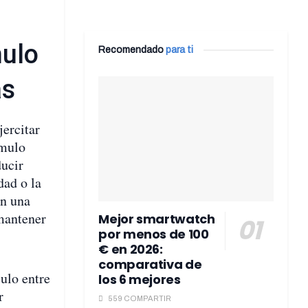
mulo
Recomendado
para ti
as
jercitar
ímulo
ducir
dad o la
on una
mantener
Mejor smartwatch
por menos de 100
€ en 2026:
comparativa de
ulo entre
los 6 mejores
r
559 COMPARTIR