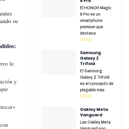
8 Pro
.
El HONOR Magic
rentes
8 Pro es un
zando su
smartphone
premium que
destaca
ndidos:
Samsung
Galaxy Z
rro le
Trifold
El Samsung
Galaxy Z Trifold
ención y
es el concepto de
 que
plegable más
buscar»
Oakley Meta
Vanguard
Las Oakley Meta
 con
Vanguard son