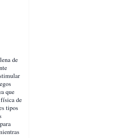
lena de
nte
stimular
uegos
ya que
física de
es tipos
s
 para
mientras