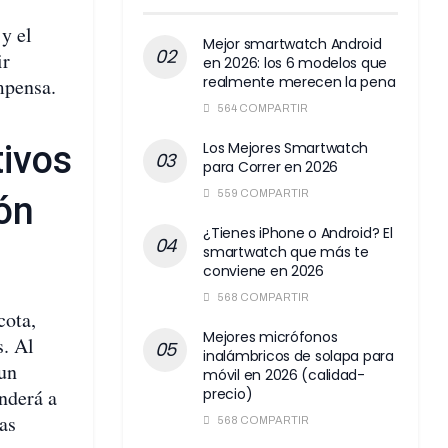
y el
Mejor smartwatch Android
ir
en 2026: los 6 modelos que
realmente merecen la pena
mpensa.
564 COMPARTIR
tivos
Los Mejores Smartwatch
para Correr en 2026
559 COMPARTIR
ón
¿Tienes iPhone o Android? El
smartwatch que más te
conviene en 2026
568 COMPARTIR
cota,
Mejores micrófonos
s. Al
inalámbricos de solapa para
 un
móvil en 2026 (calidad-
nderá a
precio)
ias
568 COMPARTIR