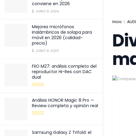
conviene en 2026
JUNIO 9, 2026
Inicio
AUDI
Mejores micrófonos
Di
inalámbricos de solapa para
móvil en 2026 (calidad-
precio)
ma
JUNIO 8, 2026
FiiO M27: análisis completo del
reproductor Hi-Res con DAC
dual
Análisis HONOR Magic 8 Pro —
Review completa y opinión real
Samsung Galaxy Z Trifold: el