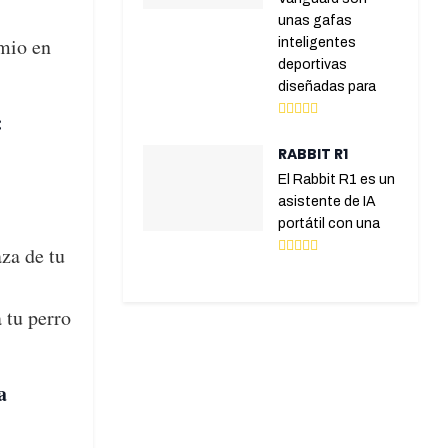
unas gafas
emio en
inteligentes
deportivas
diseñadas para
:
RABBIT R1
El Rabbit R1 es un
asistente de IA
portátil con una
aza de tu
 tu perro
a