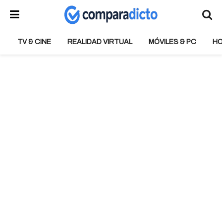
TV & CINE
REALIDAD VIRTUAL
MÓVILES & PC
H