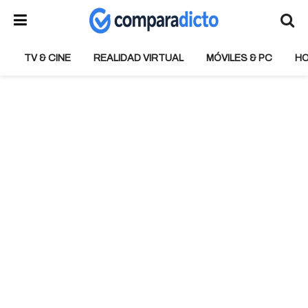
TV & CINE
REALIDAD VIRTUAL
MÓVILES & PC
H