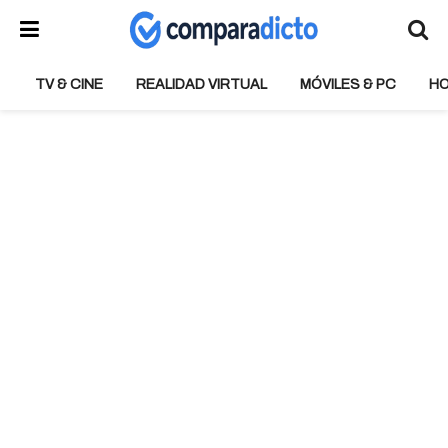
TV & CINE
REALIDAD VIRTUAL
MÓVILES & PC
H