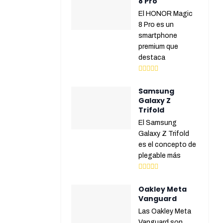
8 Pro
El HONOR Magic
8 Pro es un
smartphone
premium que
destaca
Samsung
Galaxy Z
Trifold
El Samsung
Galaxy Z Trifold
es el concepto de
plegable más
Oakley Meta
Vanguard
Las Oakley Meta
Vanguard son