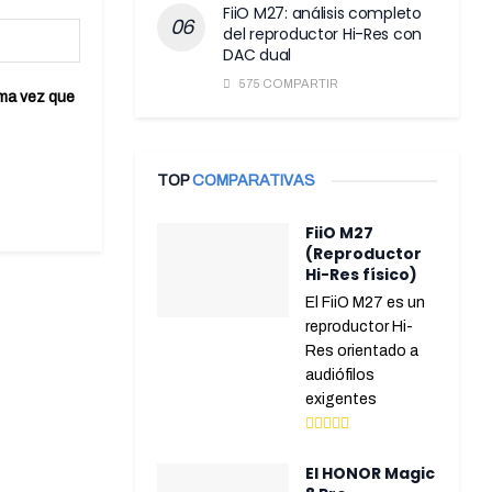
FiiO M27: análisis completo
del reproductor Hi-Res con
DAC dual
575 COMPARTIR
ima vez que
TOP
COMPARATIVAS
FiiO M27
(Reproductor
Hi-Res físico)
El FiiO M27 es un
reproductor Hi-
Res orientado a
audiófilos
exigentes
El HONOR Magic