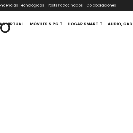
endencias Tecnológicas
Posts Patrocinados
Colaboraciones
AD VIRTUAL
MÓVILES & PC
HOGAR SMART
AUDIO, GAD