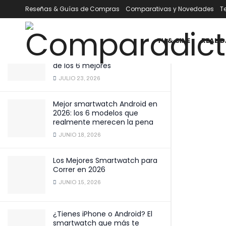
del maletero.
Reseñas & Guías de Compras
Comparativas y Novedades
T
ÚLTIMOS
TENDENCIA
Filtrar
DICIEMBRE 6, 2025
TV & CINE
REALID
Mejor smartwatch por menos
de 100 € en 2026: comparativa
de los 6 mejores
JULIO 23, 2026
Mejor smartwatch Android en
2026: los 6 modelos que
realmente merecen la pena
JUNIO 18, 2026
Los Mejores Smartwatch para
Correr en 2026
JUNIO 15, 2026
¿Tienes iPhone o Android? El
smartwatch que más te