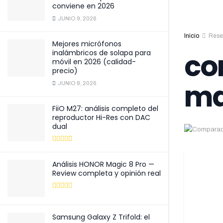
conviene en 2026
JUNIO 9, 2026
Inicio
Rese
Mejores micrófonos
co
inalámbricos de solapa para
móvil en 2026 (calidad-
precio)
ma
JUNIO 8, 2026
FiiO M27: análisis completo del
reproductor Hi-Res con DAC
dual
Análisis HONOR Magic 8 Pro —
Review completa y opinión real
Samsung Galaxy Z Trifold: el