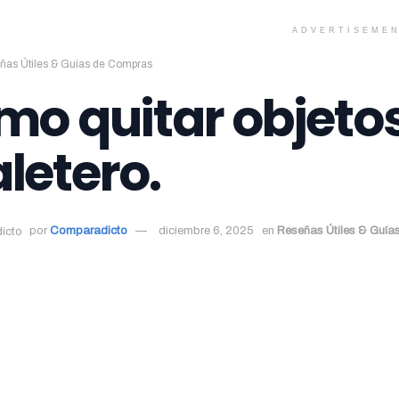
ADVERTISEME
ñas Útiles & Guías de Compras
mo quitar objetos 
letero.
por
Comparadicto
diciembre 6, 2025
en
Reseñas Útiles & Guí