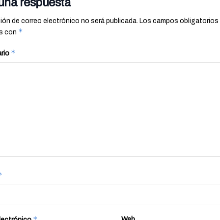
una respuesta
ión de correo electrónico no será publicada.
Los campos obligatorios
*
s con
*
rio
*
*
Web
lectrónico