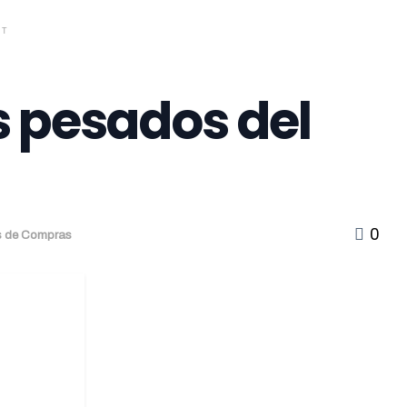
NT
pesados ​​del
0
as de Compras