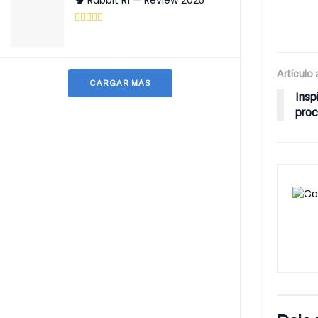
🧠 Rabbit R1 — Review 2025
Artículo 
CARGAR MÁS
Insp
proc