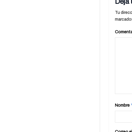
Deja 
Tu direcc
marcado
Comenta
Nombre
Correo e