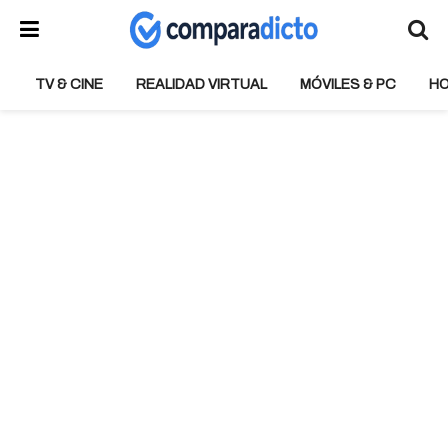
TV & CINE
REALIDAD VIRTUAL
MÓVILES & PC
H