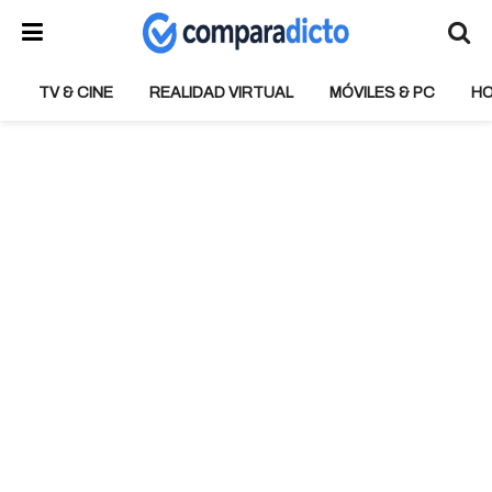
TV & CINE
REALIDAD VIRTUAL
MÓVILES & PC
H