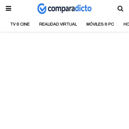
TV & CINE
REALIDAD VIRTUAL
MÓVILES & PC
H