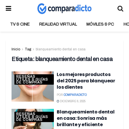
TV & CINE
REALIDAD VIRTUAL
MÓVILES & PC
H
Inicio
Tag
blanqueamiento dental en casa
Etiqueta:
blanqueamiento dental en casa
Los mejores productos
RESEÑAS
ÚTILES & GUÍAS
del 2025 para blanquear
DE COMPRAS
los dientes
POR
COMPARADICTO
DICIEMBRE 6, 2025
Blanqueamiento dental
RESEÑAS
ÚTILES & GUÍAS
en casa: Sonrisa más
DE COMPRAS
brillante y eficiente