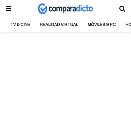
TV & CINE
REALIDAD VIRTUAL
MÓVILES & PC
H