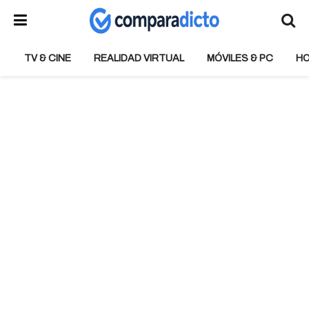
TV & CINE
REALIDAD VIRTUAL
MÓVILES & PC
H