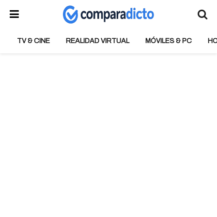
TV & CINE
REALIDAD VIRTUAL
MÓVILES & PC
H