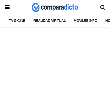
TV & CINE
REALIDAD VIRTUAL
MÓVILES & PC
H