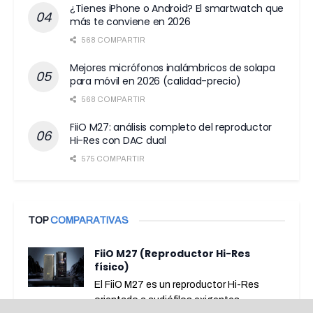
¿Tienes iPhone o Android? El smartwatch que
más te conviene en 2026
568 COMPARTIR
Mejores micrófonos inalámbricos de solapa
para móvil en 2026 (calidad-precio)
568 COMPARTIR
FiiO M27: análisis completo del reproductor
Hi-Res con DAC dual
575 COMPARTIR
TOP
COMPARATIVAS
FiiO M27 (Reproductor Hi-Res
físico)
El FiiO M27 es un reproductor Hi-Res
orientado a audiófilos exigentes