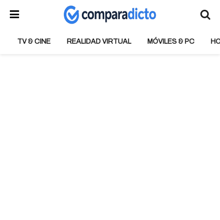
TV & CINE
REALIDAD VIRTUAL
MÓVILES & PC
H