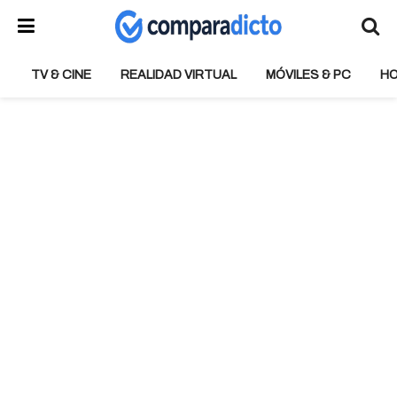
TV & CINE
REALIDAD VIRTUAL
MÓVILES & PC
H