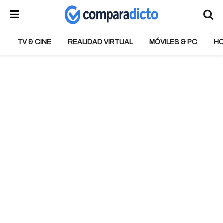
TV & CINE
REALIDAD VIRTUAL
MÓVILES & PC
H