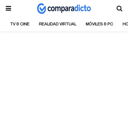
TV & CINE
REALIDAD VIRTUAL
MÓVILES & PC
H