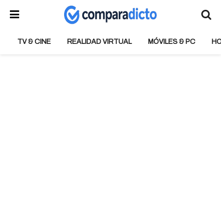
TV & CINE
REALIDAD VIRTUAL
MÓVILES & PC
H