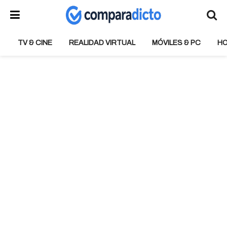
TV & CINE
REALIDAD VIRTUAL
MÓVILES & PC
H