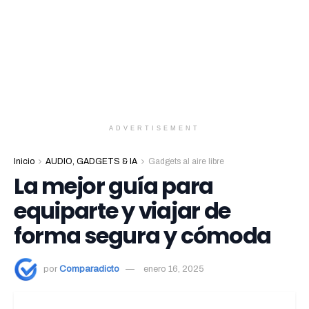
ADVERTISEMENT
Inicio
AUDIO, GADGETS & IA
Gadgets al aire libre
La mejor guía para
equiparte y viajar de
forma segura y cómoda
por
Comparadicto
enero 16, 2025