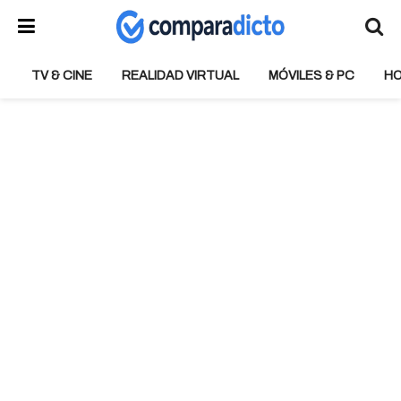
TV & CINE
REALIDAD VIRTUAL
MÓVILES & PC
H