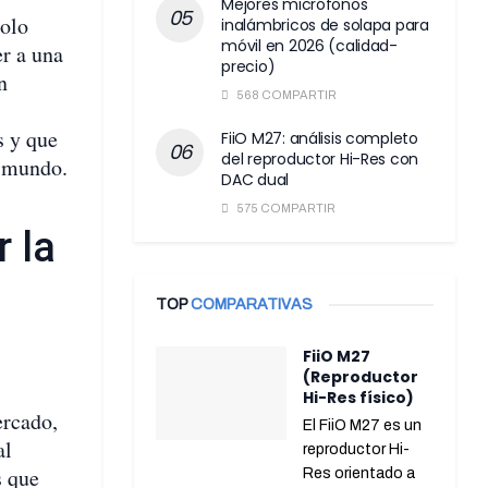
Mejores micrófonos
solo
inalámbricos de solapa para
móvil en 2026 (calidad-
er a una
precio)
n
568 COMPARTIR
s y que
FiiO M27: análisis completo
del reproductor Hi-Res con
l mundo.
DAC dual
575 COMPARTIR
 la
TOP
COMPARATIVAS
FiiO M27
(Reproductor
Hi-Res físico)
ercado,
El FiiO M27 es un
al
reproductor Hi-
s que
Res orientado a