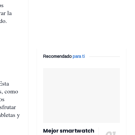
os
ar la
do.
Recomendado
para ti
Esta
os, como
os
sfrutar
bletas y
Mejor smartwatch