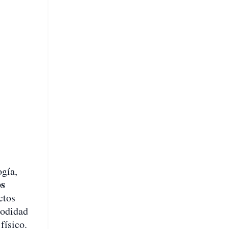
ogía,
os
ctos
modidad
físico.