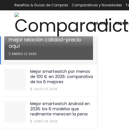
Reseñas & Guías de Compras
Comparativas y Novedades
T
ÚLTIMOS
TENDENCIA
Filtrar
TV & CINE
REALID
¡Increíbles ofertas en productos
digitales populares! Descubre la
mejor relación calidad-precio
aquí
ENERO 17, 2025
Mejor smartwatch por menos
de 100 € en 2026: comparativa
de los 6 mejores
JULIO 23, 2026
Mejor smartwatch Android en
2026: los 6 modelos que
realmente merecen la pena
JUNIO 18, 2026