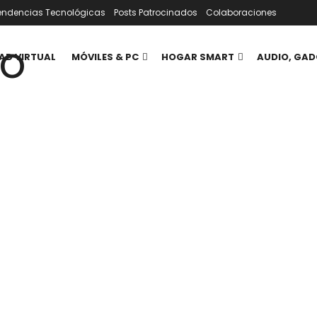
endencias Tecnológicas
Posts Patrocinados
Colaboraciones
AD VIRTUAL
MÓVILES & PC
HOGAR SMART
AUDIO, GAD