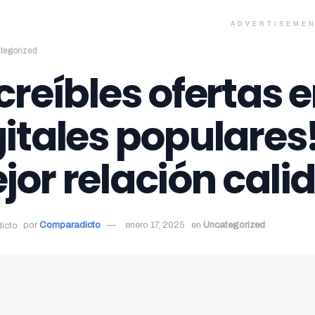
ADVERTISEME
tegorized
ncreíbles ofertas 
gitales populares
jor relación cali
por
Comparadicto
enero 17, 2025
en
Uncategorized