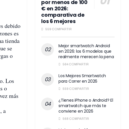
por menos de 100
€ en 2026:
comparativa de
los 6 mejores
es debido
559 COMPARTIR
zones es
na tienda
Mejor smartwatch Android
que se
en 2026: los 6 modelos que
rgas o
realmente merecen la pena
564 COMPARTIR
Los Mejores Smartwatch
co. Los
para Correr en 2026
s o
559 COMPARTIR
 vez más
¿Tienes iPhone o Android? El
smartwatch que más te
, a
conviene en 2026
568 COMPARTIR