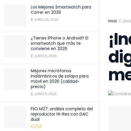
Los Mejores Smartwatch para
Correr en 2026
JUNIO 15, 2026
Inicio
Unca
¡I
¿Tienes iPhone o Android? El
smartwatch que más te
di
conviene en 2026
JUNIO 9, 2026
me
Mejores micrófonos
inalámbricos de solapa para
móvil en 2026 (calidad-
precio)
JUNIO 8, 2026
FiiO M27: análisis completo del
reproductor Hi-Res con DAC
dual