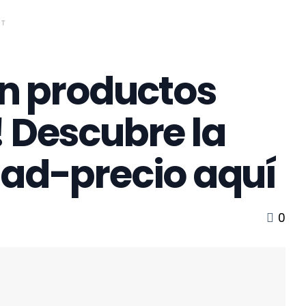
NT
en productos
! Descubre la
dad-precio aquí
0