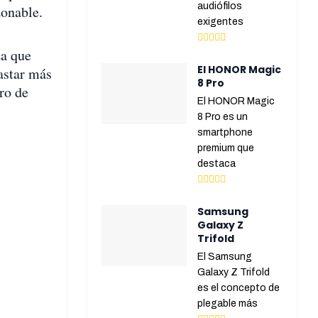
audiófilos
zonable.
exigentes
za que
El HONOR Magic
astar más
8 Pro
ro de
El HONOR Magic
8 Pro es un
smartphone
premium que
destaca
Samsung
Galaxy Z
Trifold
El Samsung
Galaxy Z Trifold
es el concepto de
plegable más