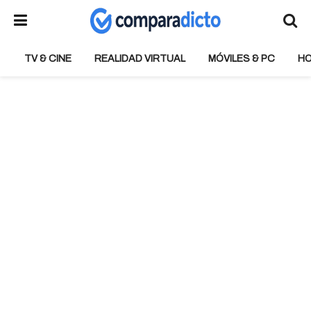
TV & CINE
REALIDAD VIRTUAL
MÓVILES & PC
H