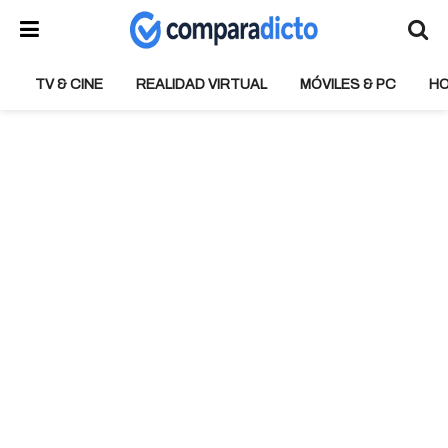
TV & CINE
REALIDAD VIRTUAL
MÓVILES & PC
H