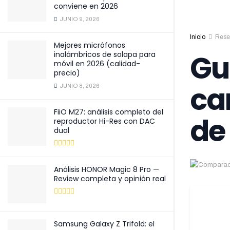
conviene en 2026
JUNIO 9, 2026
Inicio
Rese
Mejores micrófonos
Gu
inalámbricos de solapa para
móvil en 2026 (calidad-
precio)
ca
JUNIO 8, 2026
FiiO M27: análisis completo del
de
reproductor Hi-Res con DAC
dual
Análisis HONOR Magic 8 Pro —
Review completa y opinión real
Samsung Galaxy Z Trifold: el