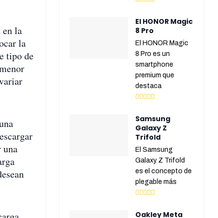
El HONOR Magic
 en la
8 Pro
ocar la
El HONOR Magic
e tipo de
8 Pro es un
smartphone
 menor
premium que
variar
destaca
Samsung
 una
Galaxy Z
descargar
Trifold
r una
El Samsung
arga
Galaxy Z Trifold
 desean
es el concepto de
plegable más
carga
Oakley Meta