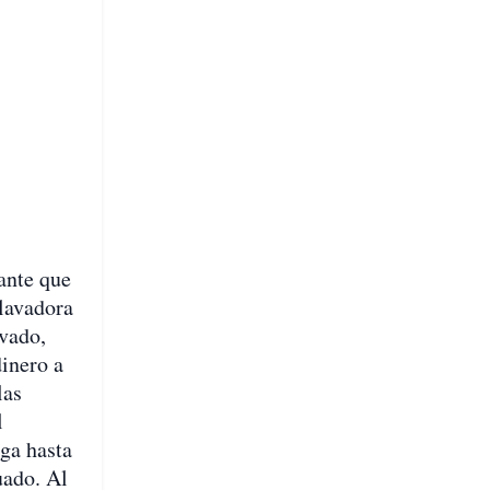
ante que
 lavadora
avado,
inero a
las
l
rga hasta
uado. Al