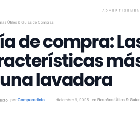
ADVERTISEME
ñas Útiles & Guías de Compras
ía de compra: La
racterísticas má
 una lavadora
por
Comparadicto
diciembre 6, 2025
en
Reseñas Útiles & Guí