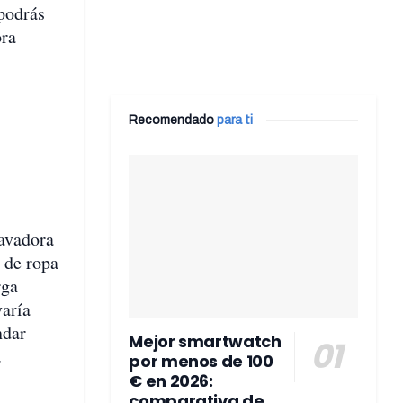
 podrás
ora
Recomendado
para ti
lavadora
 de ropa
rga
varía
ndar
Mejor smartwatch
.
por menos de 100
€ en 2026:
comparativa de