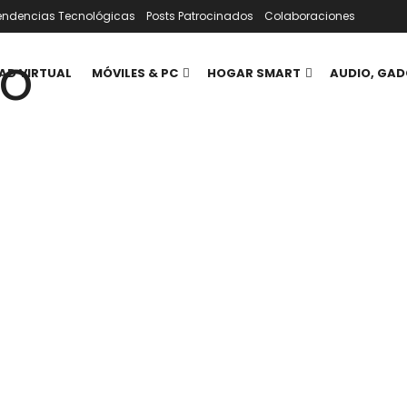
endencias Tecnológicas
Posts Patrocinados
Colaboraciones
AD VIRTUAL
MÓVILES & PC
HOGAR SMART
AUDIO, GAD