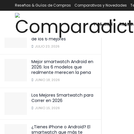
importantes de una lavadora
Reseñas & Guías de Compras
Comparativas y Novedades
T
ÚLTIMOS
TENDENCIA
Filtrar
DICIEMBRE 6, 2025
TV & CINE
REALID
Mejor smartwatch por menos
de 100 € en 2026: comparativa
de los 6 mejores
JULIO 23, 2026
Mejor smartwatch Android en
2026: los 6 modelos que
realmente merecen la pena
JUNIO 18, 2026
Los Mejores Smartwatch para
Correr en 2026
JUNIO 15, 2026
¿Tienes iPhone o Android? El
smartwatch que más te