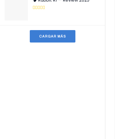
🧠 Rabbit R1 — Review 2025
CARGAR MÁS