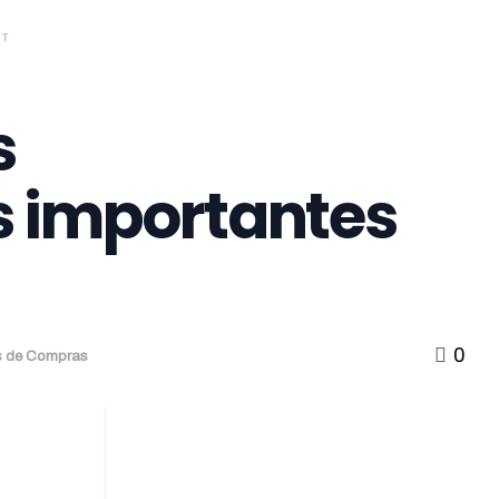
NT
s
s importantes
0
as de Compras