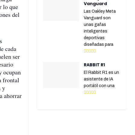
Vanguard
r lo que
Las Oakley Meta
ones del
Vanguard son
unas gafas
inteligentes
deportivas
s
diseñadas para
de cada
uelen ser
esario
RABBIT R1
y ocupan
El Rabbit R1 es un
 frontal
asistente de IA
portátil con una
a y
a ahorrar