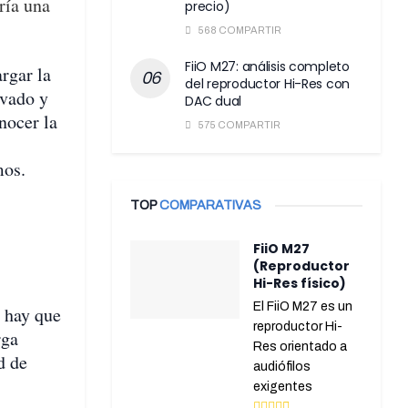
ría una
precio)
568 COMPARTIR
FiiO M27: análisis completo
rgar la
del reproductor Hi-Res con
avado y
DAC dual
nocer la
575 COMPARTIR
mos.
TOP
COMPARATIVAS
FiiO M27
(Reproductor
Hi-Res físico)
El FiiO M27 es un
 hay que
reproductor Hi-
rga
Res orientado a
d de
audiófilos
exigentes