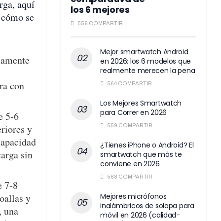
rga, aquí
los 6 mejores
 cómo se
559 COMPARTIR
Mejor smartwatch Android
damente
en 2026: los 6 modelos que
realmente merecen la pena
ora con
564 COMPARTIR
Los Mejores Smartwatch
para Correr en 2026
e 5-6
eriores y
559 COMPARTIR
capacidad
¿Tienes iPhone o Android? El
arga sin
smartwatch que más te
conviene en 2026
568 COMPARTIR
e 7-8
oallas y
Mejores micrófonos
inalámbricos de solapa para
, una
móvil en 2026 (calidad-