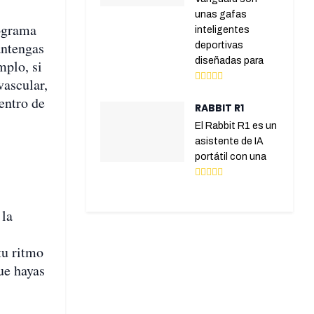
unas gafas
rograma
inteligentes
antengas
deportivas
diseñadas para
mplo, si
vascular,
entro de
RABBIT R1
El Rabbit R1 es un
asistente de IA
portátil con una
 la
tu ritmo
ue hayas