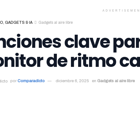
ADVERTISEME
O, GADGETS & IA
Gadgets al aire libre
nciones clave para
nitor de ritmo ca
por
Comparadicto
diciembre 6, 2025
en
Gadgets al aire libre