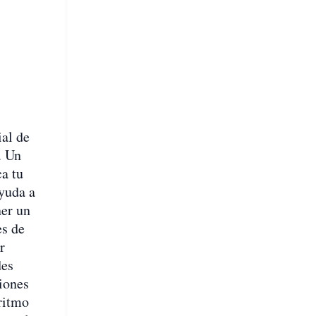
ial de
. Un
ca tu
ayuda a
ner un
es de
r
des
ciones
 ritmo