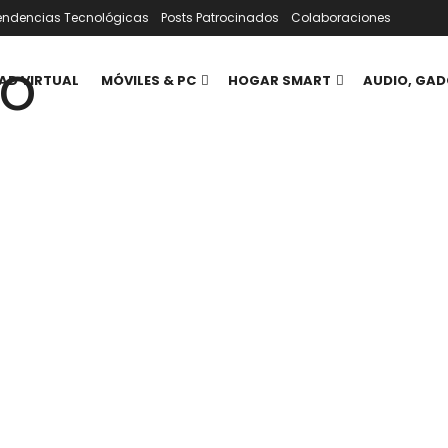
endencias Tecnológicas
Posts Patrocinados
Colaboraciones
AD VIRTUAL
MÓVILES & PC
HOGAR SMART
AUDIO, GAD