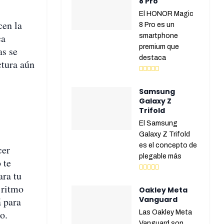
8 Pro
El HONOR Magic
cen la
8 Pro es un
ca
smartphone
premium que
as se
destaca
ctura aún
Samsung
Galaxy Z
Trifold
El Samsung
Galaxy Z Trifold
es el concepto de
cer
plegable más
 te
ara tu
 ritmo
Oakley Meta
Vanguard
á para
o.
Las Oakley Meta
Vanguard son