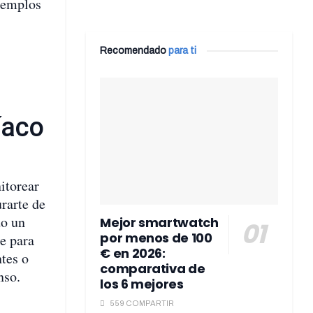
jemplos
Recomendado
para ti
íaco
itorear
urarte de
do un
Mejor smartwatch
por menos de 100
e para
€ en 2026:
ntes o
comparativa de
nso.
los 6 mejores
559 COMPARTIR