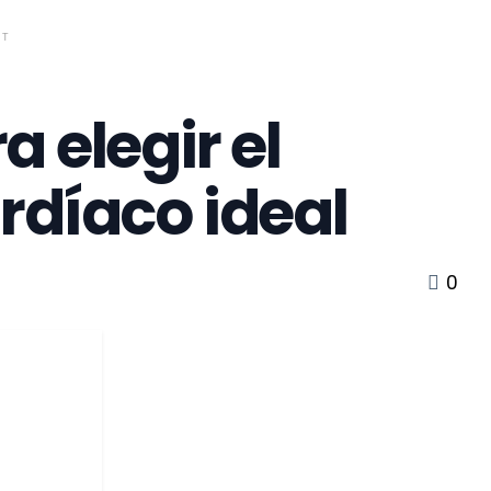
NT
 elegir el
rdíaco ideal
0