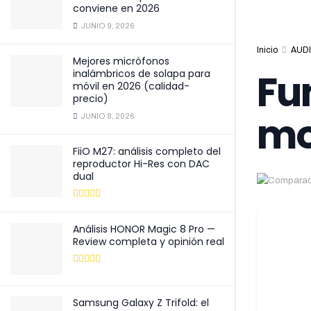
conviene en 2026
JUNIO 9, 2026
Inicio
AUDI
Mejores micrófonos
Fu
inalámbricos de solapa para
móvil en 2026 (calidad-
precio)
mo
JUNIO 8, 2026
FiiO M27: análisis completo del
reproductor Hi-Res con DAC
dual
Análisis HONOR Magic 8 Pro —
Review completa y opinión real
Samsung Galaxy Z Trifold: el