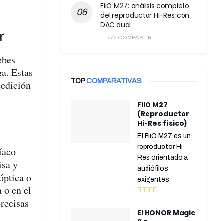
FiiO M27: análisis completo
del reproductor Hi-Res con
DAC dual
r
575 COMPARTIR
ebes
ga. Estas
TOP
COMPARATIVAS
medición
FiiO M27
(Reproductor
Hi-Res físico)
El FiiO M27 es un
reproductor Hi-
íaco
Res orientado a
isa y
audiófilos
óptica o
exigentes
 o en el
recisas
El HONOR Magic