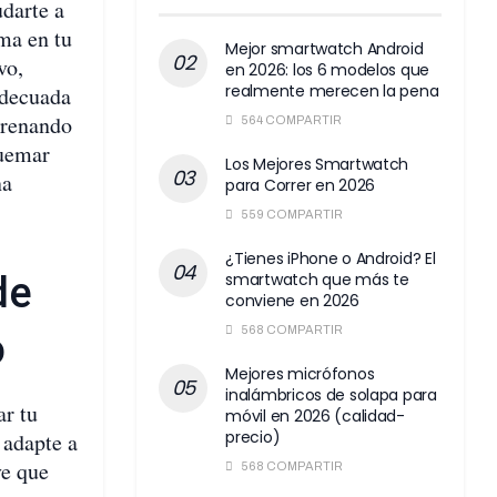
darte a
ma en tu
Mejor smartwatch Android
vo,
en 2026: los 6 modelos que
realmente merecen la pena
adecuada
trenando
564 COMPARTIR
quemar
Los Mejores Smartwatch
na
para Correr en 2026
559 COMPARTIR
¿Tienes iPhone o Android? El
de
smartwatch que más te
conviene en 2026
568 COMPARTIR
o
Mejores micrófonos
inalámbricos de solapa para
r tu
móvil en 2026 (calidad-
precio)
 adapte a
ve que
568 COMPARTIR