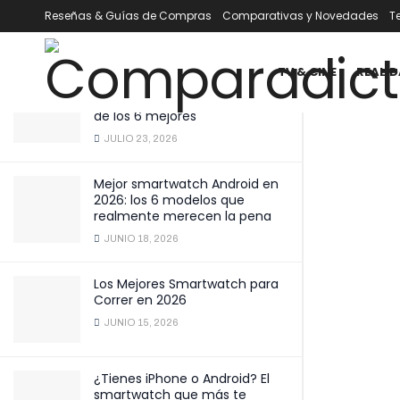
monitor de ritmo cardíaco ideal
Reseñas & Guías de Compras
Comparativas y Novedades
T
ÚLTIMOS
TENDENCIA
Filtrar
DICIEMBRE 6, 2025
TV & CINE
REALID
Mejor smartwatch por menos
de 100 € en 2026: comparativa
de los 6 mejores
JULIO 23, 2026
Mejor smartwatch Android en
2026: los 6 modelos que
realmente merecen la pena
JUNIO 18, 2026
Los Mejores Smartwatch para
Correr en 2026
JUNIO 15, 2026
¿Tienes iPhone o Android? El
smartwatch que más te