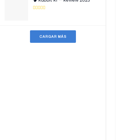
🧠 Rabbit R1 — Review 2025
CARGAR MÁS