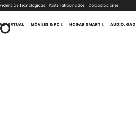
endencias Tecnológicas
Posts Patrocinados
Colaboraciones
AD VIRTUAL
MÓVILES & PC
HOGAR SMART
AUDIO, GAD