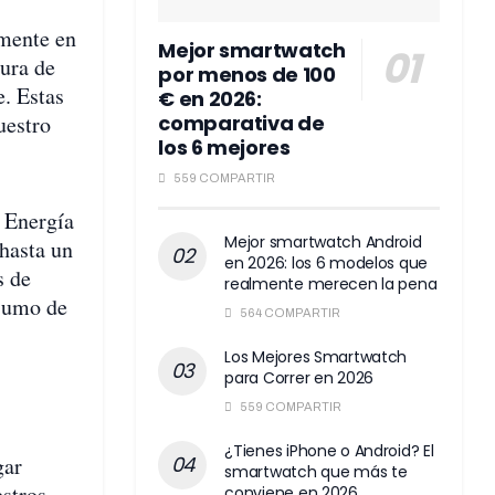
mente en
Mejor smartwatch
tura de
por menos de 100
e. Estas
€ en 2026:
uestro
comparativa de
los 6 mejores
559 COMPARTIR
 Energía
Mejor smartwatch Android
 hasta un
en 2026: los 6 modelos que
s de
realmente merecen la pena
nsumo de
564 COMPARTIR
Los Mejores Smartwatch
para Correr en 2026
559 COMPARTIR
¿Tienes iPhone o Android? El
gar
smartwatch que más te
estros
conviene en 2026