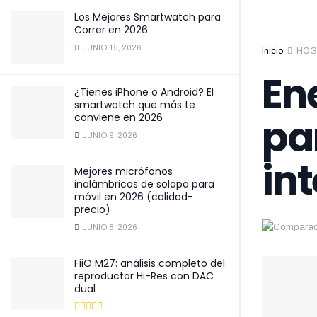
Los Mejores Smartwatch para
Correr en 2026
JUNIO 15, 2026
Inicio
HOG
En
¿Tienes iPhone o Android? El
smartwatch que más te
pa
conviene en 2026
JUNIO 9, 2026
int
Mejores micrófonos
inalámbricos de solapa para
móvil en 2026 (calidad-
precio)
JUNIO 8, 2026
FiiO M27: análisis completo del
reproductor Hi-Res con DAC
dual