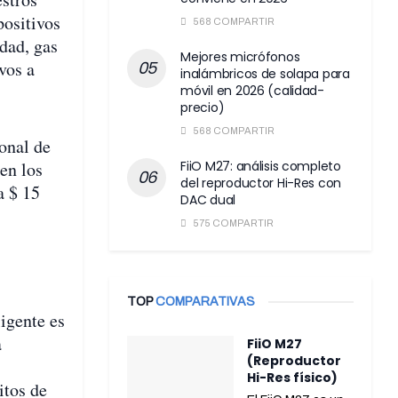
positivos
568 COMPARTIR
dad, gas
Mejores micrófonos
vos a
inalámbricos de solapa para
móvil en 2026 (calidad-
precio)
568 COMPARTIR
onal de
en los
FiiO M27: análisis completo
del reproductor Hi-Res con
a $ 15
DAC dual
575 COMPARTIR
TOP
COMPARATIVAS
ligente es
a
FiiO M27
(Reproductor
Hi-Res físico)
itos de