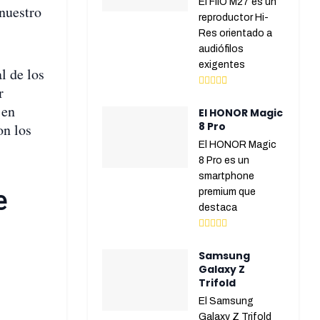
El FiiO M27 es un
nuestro
reproductor Hi-
Res orientado a
audiófilos
exigentes
l de los
r
 en
El HONOR Magic
8 Pro
on los
El HONOR Magic
8 Pro es un
smartphone
e
premium que
destaca
Samsung
Galaxy Z
Trifold
El Samsung
Galaxy Z Trifold