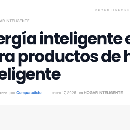
ADVERTISEME
AR INTELIGENTE
ergía inteligente 
ra productos de 
eligente
por
Comparadicto
enero 17, 2025
en
HOGAR INTELIGENTE