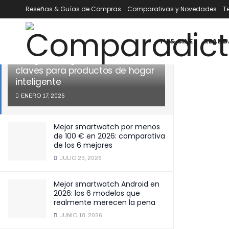
Reseñas & Guías de Compras
Comparativas y Novedades
T
ÚLTIMOS
TENDENCIA
Filtrar
TV & CINE
REALID
Energía inteligente en casa:
claves para productos de hogar
inteligente
ENERO 17, 2025
Mejor smartwatch por menos
de 100 € en 2026: comparativa
de los 6 mejores
JULIO 23, 2026
Mejor smartwatch Android en
2026: los 6 modelos que
realmente merecen la pena
JUNIO 18, 2026