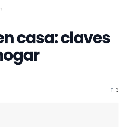
NT
en casa: claves
hogar
0