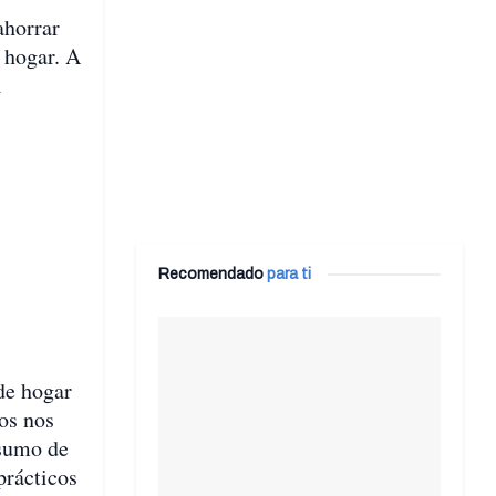
ahorrar
l hogar. A
l
Recomendado
para ti
de hogar
vos nos
nsumo de
prácticos