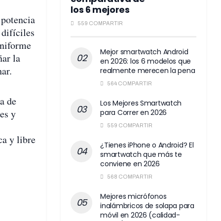
los 6 mejores
 potencia
559 COMPARTIR
difíciles
uniforme
Mejor smartwatch Android
ñar la
en 2026: los 6 modelos que
ar.
realmente merecen la pena
564 COMPARTIR
ha de
Los Mejores Smartwatch
es y
para Correr en 2026
559 COMPARTIR
a y libre
¿Tienes iPhone o Android? El
smartwatch que más te
conviene en 2026
568 COMPARTIR
Mejores micrófonos
inalámbricos de solapa para
móvil en 2026 (calidad-