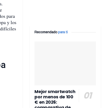
a.
e
dos para
opa y los
difíciles
Recomendado
para ti
pa
Mejor smartwatch
por menos de 100
€ en 2026:
comparativa de