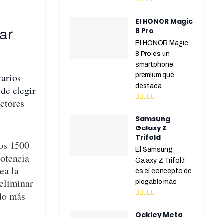
El HONOR Magic
ar
8 Pro
El HONOR Magic
8 Pro es un
smartphone
arios
premium que
destaca
de elegir
actores
Samsung
Galaxy Z
Trifold
os 1500
El Samsung
potencia
Galaxy Z Trifold
ea la
es el concepto de
 eliminar
plegable más
ado más
Oakley Meta