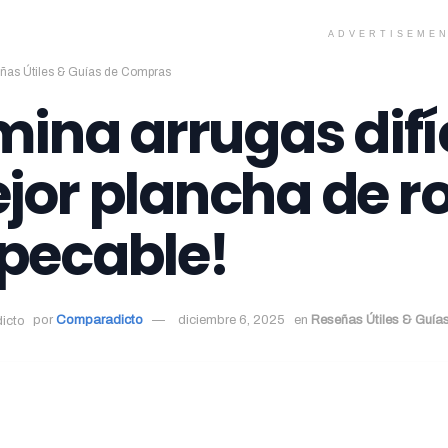
ADVERTISEME
ñas Útiles & Guías de Compras
mina arrugas difí
jor plancha de ro
pecable!
por
Comparadicto
diciembre 6, 2025
en
Reseñas Útiles & Guí