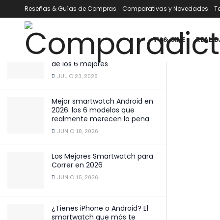
impecable!
Reseñas & Guías de Compras
Comparativas y Novedades
T
ÚLTIMOS
TENDENCIA
Filtrar
DICIEMBRE 6, 2025
TV & CINE
REALID
Mejor smartwatch por menos
de 100 € en 2026: comparativa
de los 6 mejores
JULIO 23, 2026
Mejor smartwatch Android en
2026: los 6 modelos que
realmente merecen la pena
JUNIO 18, 2026
Los Mejores Smartwatch para
Correr en 2026
JUNIO 15, 2026
¿Tienes iPhone o Android? El
smartwatch que más te