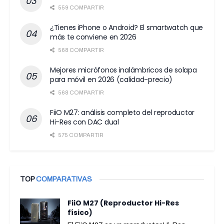
559 COMPARTIR
¿Tienes iPhone o Android? El smartwatch que
más te conviene en 2026
568 COMPARTIR
Mejores micrófonos inalámbricos de solapa
para móvil en 2026 (calidad-precio)
568 COMPARTIR
FiiO M27: análisis completo del reproductor
Hi-Res con DAC dual
575 COMPARTIR
TOP
COMPARATIVAS
FiiO M27 (Reproductor Hi-Res
físico)