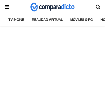
TV & CINE
REALIDAD VIRTUAL
MÓVILES & PC
H