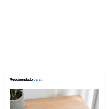
Recomendado
para ti