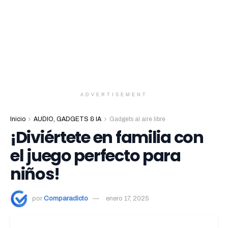
ADVERTISEMENT
Inicio
AUDIO, GADGETS & IA
Gadgets al aire libre
¡Diviértete en familia con
el juego perfecto para
niños!
por
Comparadicto
enero 17, 2025