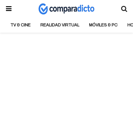
TV & CINE
REALIDAD VIRTUAL
MÓVILES & PC
H