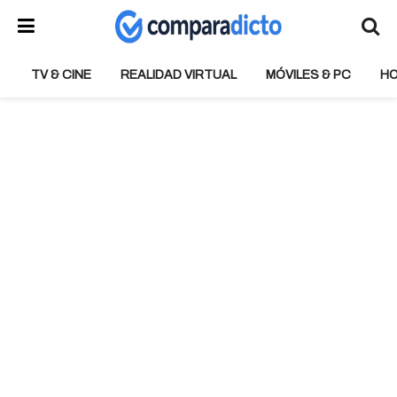
TV & CINE
REALIDAD VIRTUAL
MÓVILES & PC
H