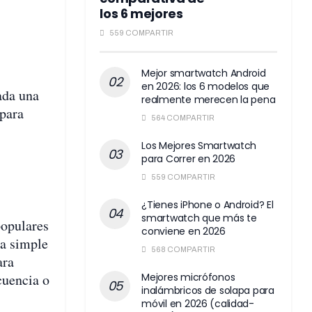
los 6 mejores
559 COMPARTIR
Mejor smartwatch Android
en 2026: los 6 modelos que
ada una
realmente merecen la pena
 para
564 COMPARTIR
Los Mejores Smartwatch
para Correr en 2026
559 COMPARTIR
¿Tienes iPhone o Android? El
smartwatch que más te
populares
conviene en 2026
ra simple
568 COMPARTIR
ara
cuencia o
Mejores micrófonos
inalámbricos de solapa para
móvil en 2026 (calidad-