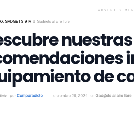
ADVERTISEME
O, GADGETS & IA
Gadgets al aire libre
escubre nuestras
comendaciones i
uipamiento de 
por
Comparadicto
diciembre 29, 2024
en
Gadgets al aire libre