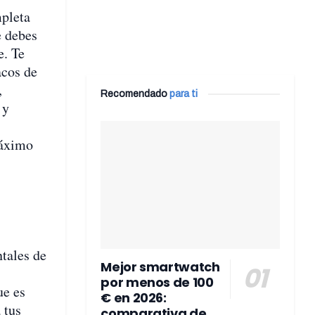
mpleta
e debes
e. Te
acos de
,
Recomendado
para ti
 y
máximo
tales de
Mejor smartwatch
por menos de 100
ue es
€ en 2026:
 tus
comparativa de