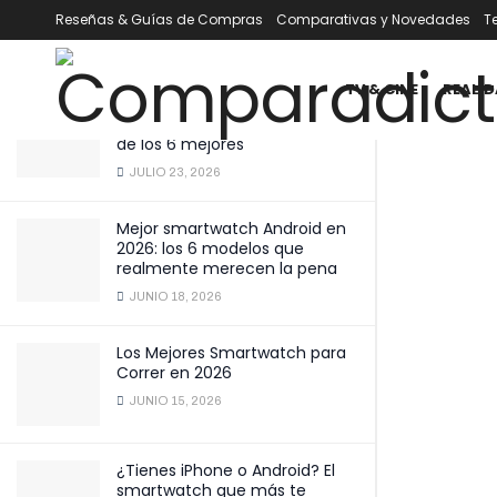
campamento!
Reseñas & Guías de Compras
Comparativas y Novedades
T
ÚLTIMOS
TENDENCIA
Filtrar
DICIEMBRE 29, 2024
TV & CINE
REALID
Mejor smartwatch por menos
de 100 € en 2026: comparativa
de los 6 mejores
JULIO 23, 2026
Mejor smartwatch Android en
2026: los 6 modelos que
realmente merecen la pena
JUNIO 18, 2026
Los Mejores Smartwatch para
Correr en 2026
JUNIO 15, 2026
¿Tienes iPhone o Android? El
smartwatch que más te