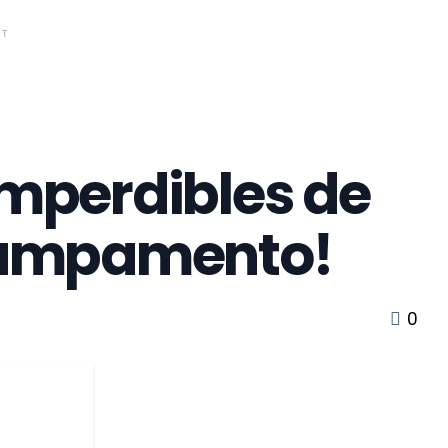
NT
mperdibles de
campamento!
0