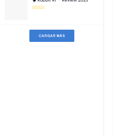
🧠 Rabbit R1 — Review 2025
CARGAR MÁS