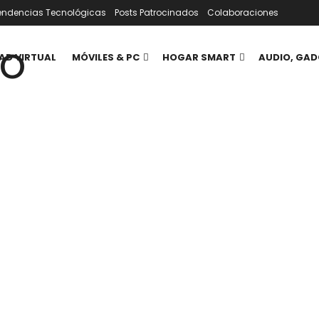
endencias Tecnológicas
Posts Patrocinados
Colaboraciones
AD VIRTUAL
MÓVILES & PC
HOGAR SMART
AUDIO, GAD