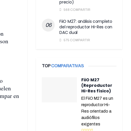
precio)
568 COMPARTIR
FiiO M27: análisis completo
del reproductor Hi-Res con
on
DAC dual
 son
575 COMPARTIR
TOP
COMPARATIVAS
ño
FiiO M27
(Reproductor
uelen
Hi-Res físico)
ampar en
El FiiO M27 es un
reproductor Hi-
Res orientado a
audiófilos
exigentes