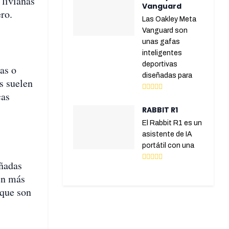
 livianas
Vanguard
ro.
Las Oakley Meta
Vanguard son
unas gafas
inteligentes
deportivas
as o
diseñadas para
s suelen
cas
RABBIT R1
El Rabbit R1 es un
asistente de IA
portátil con una
eñadas
cen más
 que son