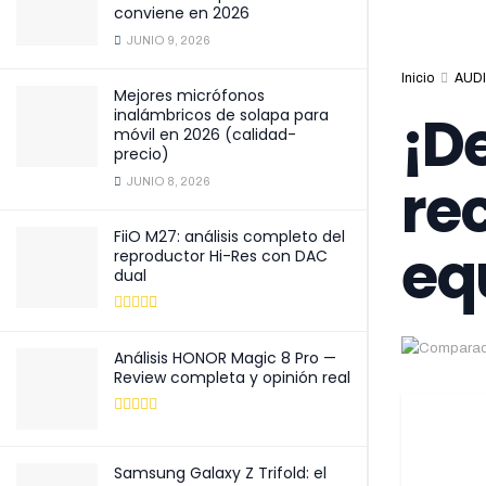
conviene en 2026
JUNIO 9, 2026
Inicio
AUDI
Mejores micrófonos
¡D
inalámbricos de solapa para
móvil en 2026 (calidad-
precio)
re
JUNIO 8, 2026
FiiO M27: análisis completo del
eq
reproductor Hi-Res con DAC
dual
Análisis HONOR Magic 8 Pro —
Review completa y opinión real
Samsung Galaxy Z Trifold: el