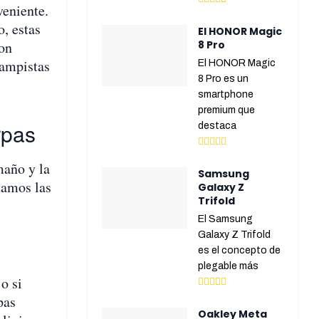
veniente.
o, estas
El HONOR Magic
Son
8 Pro
campistas
El HONOR Magic
8 Pro es un
smartphone
premium que
rpas
destaca
maño y la
Samsung
tamos las
Galaxy Z
Trifold
El Samsung
Galaxy Z Trifold
es el concepto de
plegable más
o si
pas
Oakley Meta