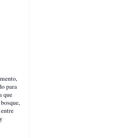
amento,
do para
a que
 bosque,
 entre
y