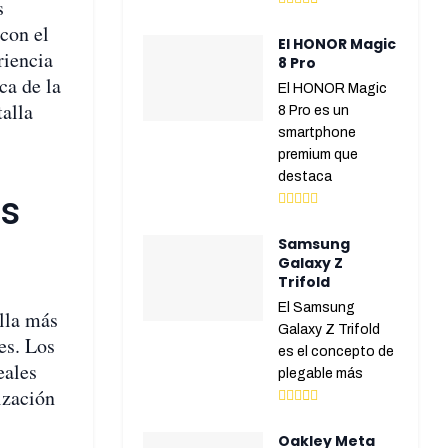
s
con el
El HONOR Magic
riencia
8 Pro
ca de la
El HONOR Magic
talla
8 Pro es un
smartphone
premium que
destaca
ás
Samsung
Galaxy Z
Trifold
El Samsung
lla más
Galaxy Z Trifold
es. Los
es el concepto de
eales
plegable más
ización
Oakley Meta