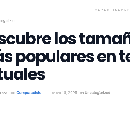
ADVERTISEME
tegorized
scubre los tamañ
s populares en t
tuales
por
Comparadicto
enero 16, 2025
en
Uncategorized