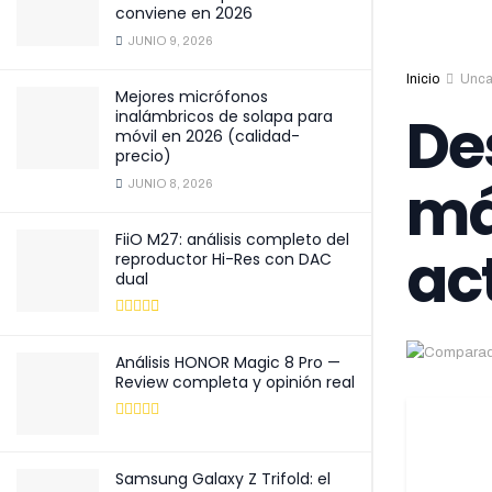
conviene en 2026
JUNIO 9, 2026
Inicio
Unca
Mejores micrófonos
De
inalámbricos de solapa para
móvil en 2026 (calidad-
precio)
má
JUNIO 8, 2026
FiiO M27: análisis completo del
ac
reproductor Hi-Res con DAC
dual
Análisis HONOR Magic 8 Pro —
Review completa y opinión real
Samsung Galaxy Z Trifold: el