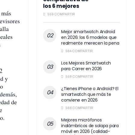
los 6 mejores
a más
559 COMPARTIR
evisores
alla
Mejor smartwatch Android
deales
en 2026: los 6 modelos que
realmente merecen la pena
s
564 COMPARTIR
Los Mejores Smartwatch
para Correr en 2026
2
ad y
559 COMPARTIR
mo
¿Tienes iPhone o Android? El
Además,
smartwatch que más te
conviene en 2026
edad de
e
568 COMPARTIR
o.
Mejores micrófonos
inalámbricos de solapa para
móvil en 2026 (calidad-