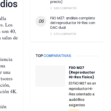
dios
precio)
568 COMPARTIR
alla
FiiO M27: análisis completo
del reproductor Hi-Res con
es. Los
DAC dual
 son 40,
575 COMPARTIR
 salas de
TOP
COMPARATIVAS
iencia
una
FiiO M27
r una
(Reproductor
Hi-Res físico)
visores
ición,
El FiiO M27 es un
reproductor Hi-
ución 4K.
Res orientado a
audiófilos
bién
exigentes