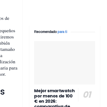
os de
pequeños
Recomendado
para ti
tiremos
ambién
l tamaño
la
lización
saria para
sor.
ás
Mejor smartwatch
por menos de 100
€ en 2026:
comparativa de