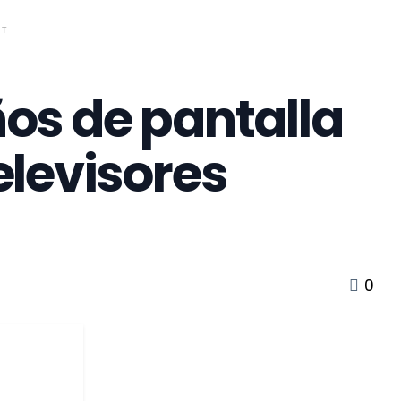
NT
os de pantalla
elevisores
0