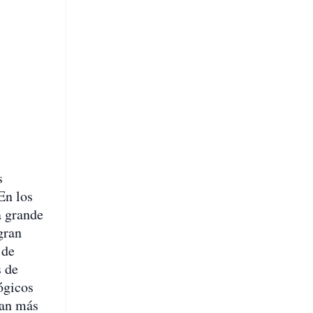
s
En los
a grande
gran
 de
 de
ógicos
ean más