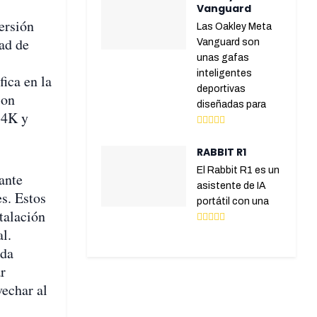
Vanguard
ersión
Las Oakley Meta
dad de
Vanguard son
unas gafas
inteligentes
ica en la
deportivas
son
diseñadas para
 4K y
RABBIT R1
El Rabbit R1 es un
ante
asistente de IA
s. Estos
portátil con una
talación
l.
ada
r
vechar al