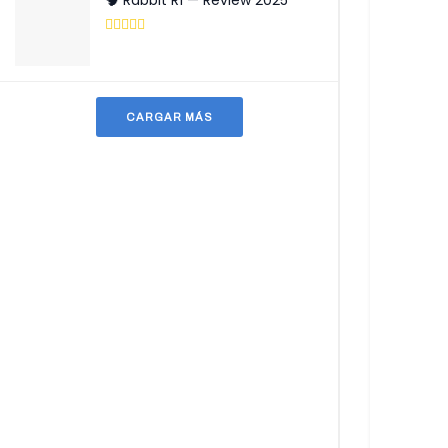
🧠 Rabbit R1 — Review 2025
CARGAR MÁS