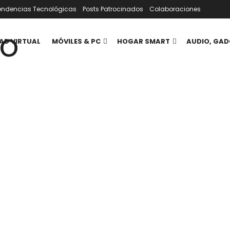
endencias Tecnológicas
Posts Patrocinados
Colaboraciones
AD VIRTUAL
MÓVILES & PC
HOGAR SMART
AUDIO, GAD