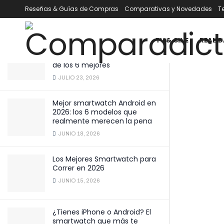
televisores actuales
Reseñas & Guías de Compras
Comparativas y Novedades
T
ÚLTIMOS
TENDENCIA
Filtrar
ENERO 16, 2025
TV & CINE
REALID
Mejor smartwatch por menos
de 100 € en 2026: comparativa
de los 6 mejores
JULIO 23, 2026
Mejor smartwatch Android en
2026: los 6 modelos que
realmente merecen la pena
JUNIO 18, 2026
Los Mejores Smartwatch para
Correr en 2026
JUNIO 15, 2026
¿Tienes iPhone o Android? El
smartwatch que más te