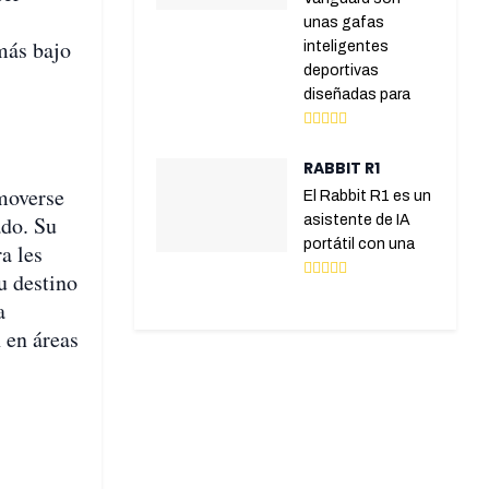
unas gafas
más bajo
inteligentes
deportivas
diseñadas para
RABBIT R1
moverse
El Rabbit R1 es un
ado. Su
asistente de IA
portátil con una
a les
u destino
a
 en áreas