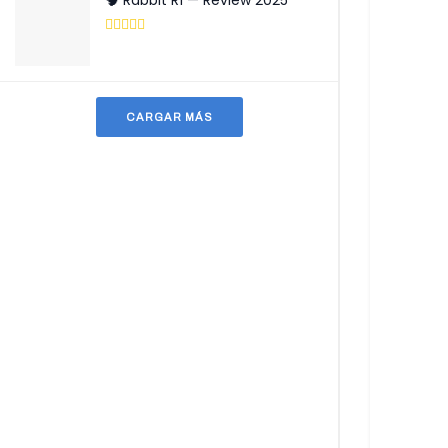
🧠 Rabbit R1 — Review 2025
CARGAR MÁS