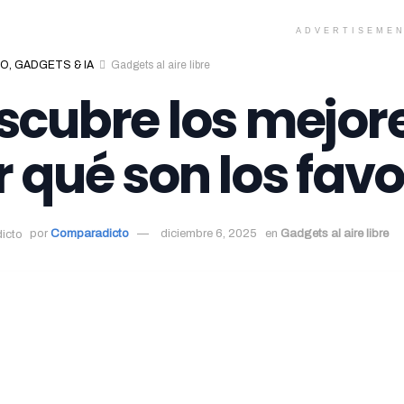
ADVERTISEME
O, GADGETS & IA
Gadgets al aire libre
scubre los mejore
r qué son los favo
por
Comparadicto
diciembre 6, 2025
en
Gadgets al aire libre