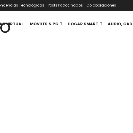
endencias Tecnológicas
Posts Patrocinados
Colaboraciones
AD VIRTUAL
MÓVILES & PC
HOGAR SMART
AUDIO, GAD