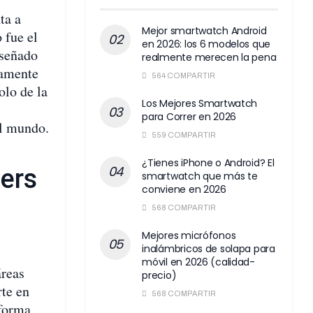
ta a
Mejor smartwatch Android
 fue el
en 2026: los 6 modelos que
iseñado
realmente merecen la pena
damente
564 COMPARTIR
olo de la
Los Mejores Smartwatch
para Correr en 2026
el mundo.
559 COMPARTIR
¿Tienes iPhone o Android? El
ters
smartwatch que más te
conviene en 2026
568 COMPARTIR
Mejores micrófonos
inalámbricos de solapa para
móvil en 2026 (calidad-
áreas
precio)
rte en
568 COMPARTIR
 forma