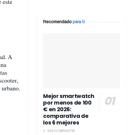
e este
Recomendado
para ti
ad. A
una
tas
scooter,
o urbano.
Mejor smartwatch
por menos de 100
€ en 2026:
comparativa de
los 6 mejores
559 COMPARTIR