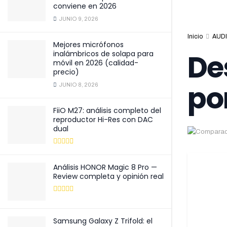
conviene en 2026
JUNIO 9, 2026
Inicio
AUDI
Mejores micrófonos
De
inalámbricos de solapa para
móvil en 2026 (calidad-
precio)
po
JUNIO 8, 2026
FiiO M27: análisis completo del
reproductor Hi-Res con DAC
dual
Análisis HONOR Magic 8 Pro —
Review completa y opinión real
Samsung Galaxy Z Trifold: el