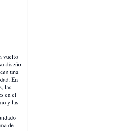
n vuelto
su diseño
ecen una
udad. En
, las
es en el
uno y las
cuidado
rma de