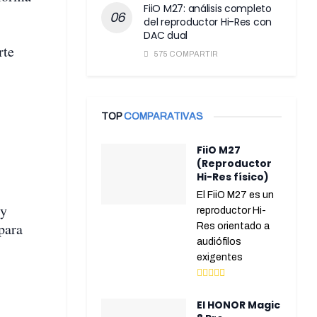
FiiO M27: análisis completo
del reproductor Hi-Res con
DAC dual
rte
575 COMPARTIR
TOP
COMPARATIVAS
FiiO M27
(Reproductor
Hi-Res físico)
El FiiO M27 es un
 y
reproductor Hi-
para
Res orientado a
audiófilos
exigentes
El HONOR Magic