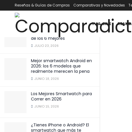
todos
Reseñas & Guías de Compras
Comparativas y Novedades
T
ÚLTIMOS
TENDENCIA
Filtrar
DICIEMBRE 6, 2025
TV & CINE
REALID
Mejor smartwatch por menos
de 100 € en 2026: comparativa
de los 6 mejores
JULIO 23, 2026
Mejor smartwatch Android en
2026: los 6 modelos que
realmente merecen la pena
JUNIO 18, 2026
Los Mejores Smartwatch para
Correr en 2026
JUNIO 15, 2026
¿Tienes iPhone o Android? El
smartwatch que más te