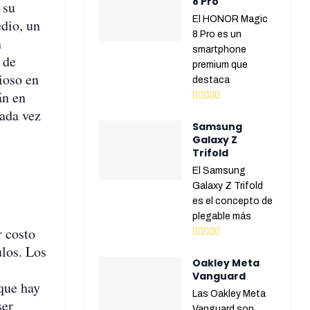
8 Pro
 su
El HONOR Magic
dio, un
8 Pro es un
n
smartphone
 de
premium que
ioso en
destaca
án en
cada vez
Samsung
Galaxy Z
Trifold
El Samsung
Galaxy Z Trifold
es el concepto de
plegable más
r costo
los. Los
Oakley Meta
Vanguard
que hay
Las Oakley Meta
ser
Vanguard son