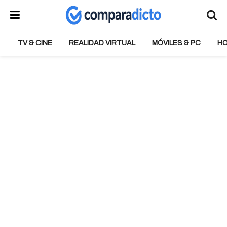
TV & CINE
REALIDAD VIRTUAL
MÓVILES & PC
H