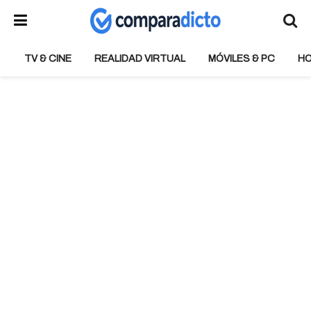
TV & CINE
REALIDAD VIRTUAL
MÓVILES & PC
H