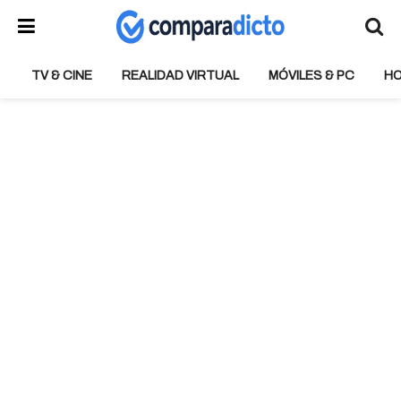
TV & CINE
REALIDAD VIRTUAL
MÓVILES & PC
H