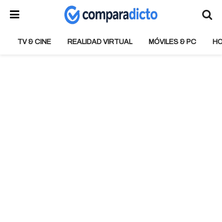
TV & CINE
REALIDAD VIRTUAL
MÓVILES & PC
H