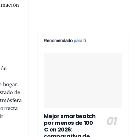
minación
Recomendado
para ti
ión
o hogar.
stado de
atmósfera
orrecta
ir
Mejor smartwatch
por menos de 100
€ en 2026:
comparativa de