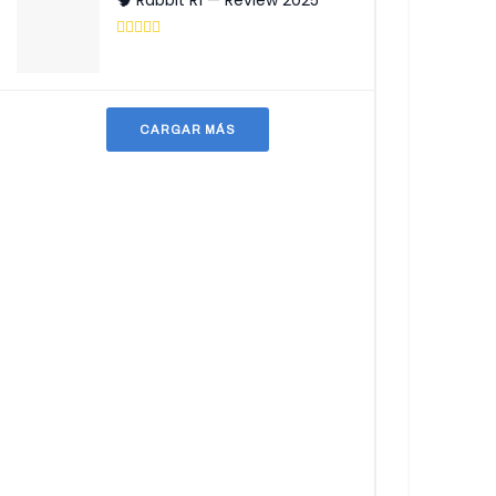
🧠 Rabbit R1 — Review 2025
CARGAR MÁS