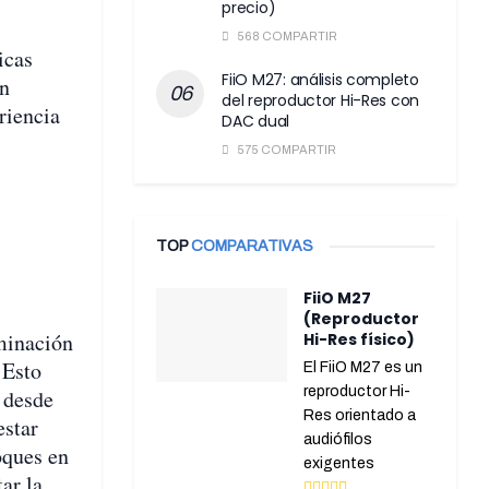
precio)
568 COMPARTIR
icas
FiiO M27: análisis completo
án
del reproductor Hi-Res con
riencia
DAC dual
575 COMPARTIR
TOP
COMPARATIVAS
FiiO M27
(Reproductor
uminación
Hi-Res físico)
 Esto
El FiiO M27 es un
reproductor Hi-
r desde
Res orientado a
estar
audiófilos
oques en
exigentes
ar la