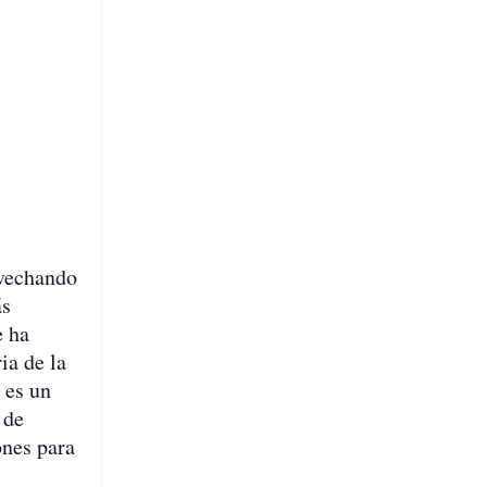
ovechando
ás
e ha
ia de la
 es un
 de
ones para