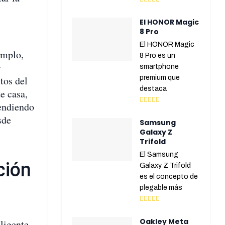
El HONOR Magic
8 Pro
El HONOR Magic
emplo,
8 Pro es un
y
smartphone
tos del
premium que
destaca
e casa,
cendiendo
sde
Samsung
Galaxy Z
Trifold
El Samsung
ción
Galaxy Z Trifold
es el concepto de
plegable más
Oakley Meta
eligente