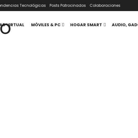
endencias Tecnológicas
Posts Patrocinados
Colaboraciones
AD VIRTUAL
MÓVILES & PC
HOGAR SMART
AUDIO, GAD