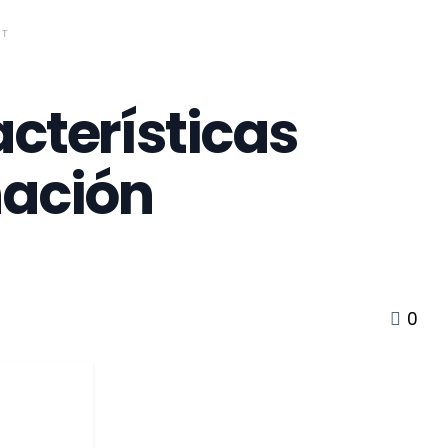
NT
acterísticas
nación
0