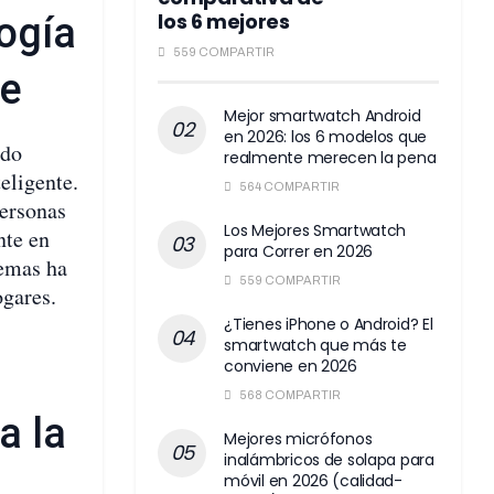
los 6 mejores
ogía
559 COMPARTIR
te
Mejor smartwatch Android
en 2026: los 6 modelos que
ido
realmente merecen la pena
eligente.
564 COMPARTIR
personas
Los Mejores Smartwatch
nte en
para Correr en 2026
temas ha
559 COMPARTIR
ogares.
¿Tienes iPhone o Android? El
smartwatch que más te
conviene en 2026
568 COMPARTIR
a la
Mejores micrófonos
inalámbricos de solapa para
móvil en 2026 (calidad-