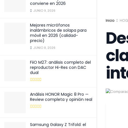
conviene en 2026
JUNIO 9, 2026
Inicio
HOG
Mejores micrófonos
De
inalámbricos de solapa para
móvil en 2026 (calidad-
precio)
cl
JUNIO 8, 2026
FiiO M27: análisis completo del
int
reproductor Hi-Res con DAC
dual
Análisis HONOR Magic 8 Pro —
Review completa y opinión real
Samsung Galaxy Z Trifold: el