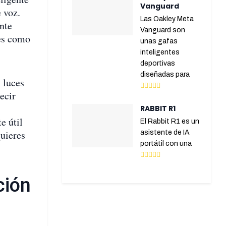
Vanguard
 voz.
Las Oakley Meta
nte
Vanguard son
es como
unas gafas
inteligentes
deportivas
diseñadas para
 luces
ecir
RABBIT R1
e útil
El Rabbit R1 es un
uieres
asistente de IA
portátil con una
ción