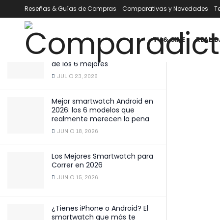
inteligente
Reseñas & Guías de Compras
Comparativas y Novedades
T
ÚLTIMOS
TENDENCIA
Filtrar
ENERO 17, 2025
TV & CINE
REALID
Mejor smartwatch por menos
de 100 € en 2026: comparativa
de los 6 mejores
JULIO 23, 2026
Mejor smartwatch Android en
2026: los 6 modelos que
realmente merecen la pena
JUNIO 18, 2026
Los Mejores Smartwatch para
Correr en 2026
JUNIO 15, 2026
¿Tienes iPhone o Android? El
smartwatch que más te