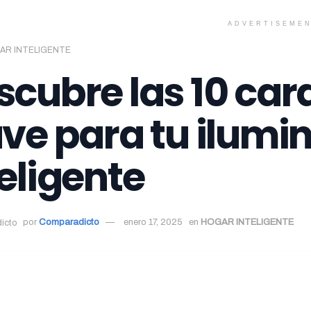
ADVERTISEME
AR INTELIGENTE
scubre las 10 car
ave para tu ilumi
eligente
por
Comparadicto
enero 17, 2025
en
HOGAR INTELIGENTE