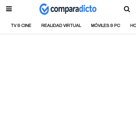
TV & CINE
REALIDAD VIRTUAL
MÓVILES & PC
H