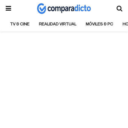
TV & CINE
REALIDAD VIRTUAL
MÓVILES & PC
H