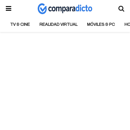
TV & CINE
REALIDAD VIRTUAL
MÓVILES & PC
H