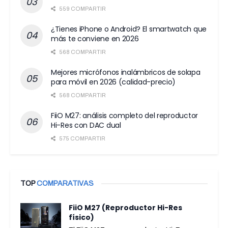
559 COMPARTIR
¿Tienes iPhone o Android? El smartwatch que
más te conviene en 2026
568 COMPARTIR
Mejores micrófonos inalámbricos de solapa
para móvil en 2026 (calidad-precio)
568 COMPARTIR
FiiO M27: análisis completo del reproductor
Hi-Res con DAC dual
575 COMPARTIR
TOP
COMPARATIVAS
FiiO M27 (Reproductor Hi-Res
físico)